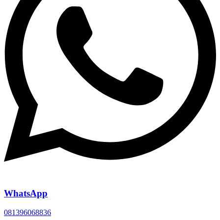
WhatsApp
081396068836